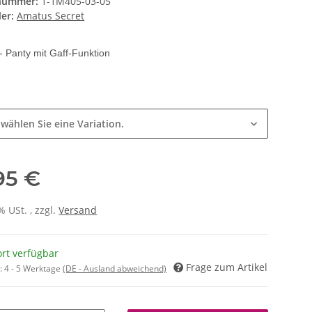
lnummer:
1-1M405-03-05
ler:
Amatus Secret
- Panty mit Gaff-Funktion
 wählen Sie eine Variation.
95 €
% USt. , zzgl.
Versand
ort verfügbar
Frage zum Artikel
t:
4 - 5 Werktage
(DE - Ausland abweichend)