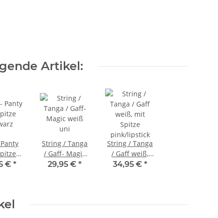
gende Artikel:
 Panty
String / Tanga
String / Tanga
pitze
/ Gaff- Magic
/ Gaff weiß,
warz
weiß uni
mit Spitze
95 €
*
29,95 €
*
34,95 €
*
pink/lipstick
kel