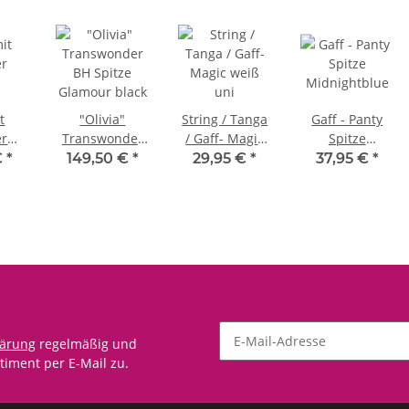
t
"Olivia"
String / Tanga
Gaff - Panty
er
Transwonder
/ Gaff- Magic
Spitze
BH Spitze
weiß uni
Midnightblue
€
*
149,50 €
*
29,95 €
*
37,95 €
*
Glamour black
lärung
regelmäßig und
timent per E-Mail zu.