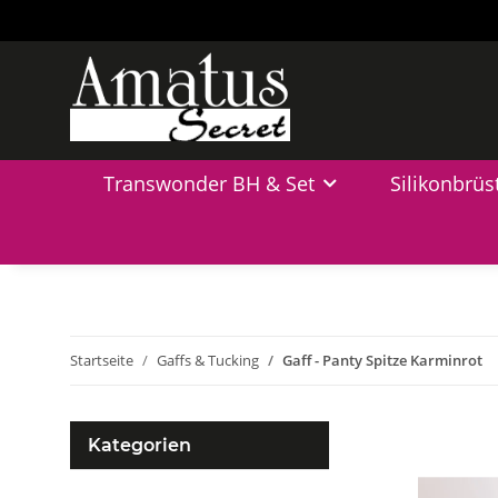
Transwonder BH & Set
Silikonbrüs
Startseite
Gaffs & Tucking
Gaff - Panty Spitze Karminrot
Kategorien