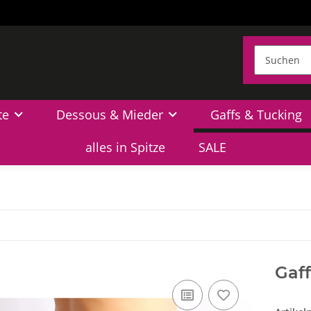
te
Dessous & Mieder
Gaffs & Tucking
alles in Spitze
SALE
Gaff