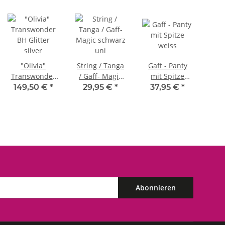
"Olivia"
String / Tanga
Gaff - Panty
Transwonder
/ Gaff- Magic
mit Spitze
Tra
BH Glitter
schwarz uni
weiss
B
149,50 €
*
29,95 €
*
37,95 €
*
14
silver
G
Abonnieren