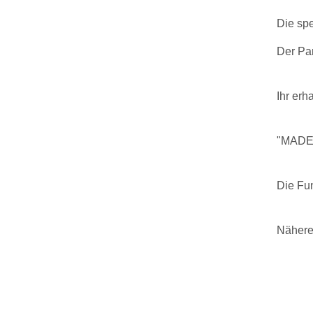
Die spe
Der Pan
Ihr erh
"MADE
Die Fun
Nähere