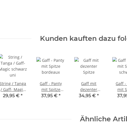
Kunden kauften dazu fol
String / Tanga
Gaff - Panty
Gaff mit
Gaff -
/ Gaff- Magic
mit Spitze
dezenter
mit S
schwarz uni
bordeaux
Spitze
sch
29,95 €
*
37,95 €
*
34,95 €
*
37,
Ähnliche Arti