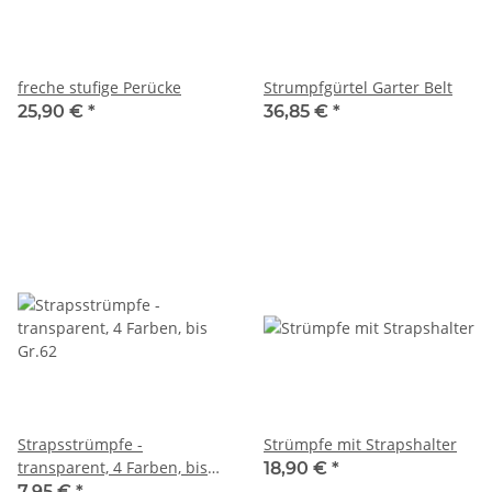
freche stufige Perücke
Strumpfgürtel Garter Belt
25,90 €
*
36,85 €
*
Strapsstrümpfe -
Strümpfe mit Strapshalter
transparent, 4 Farben, bis
18,90 €
*
Gr.62
7,95 €
*