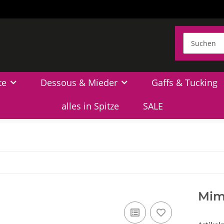
te
Dessous & Mieder
Gaffs & Tucking
alles in Spitze
SALE
Mim