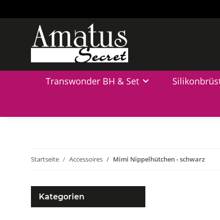
Transwonder BH & Set
Silikonbrüs
Startseite
Accessoires
Mimi Nippelhütchen - schwarz
Kategorien