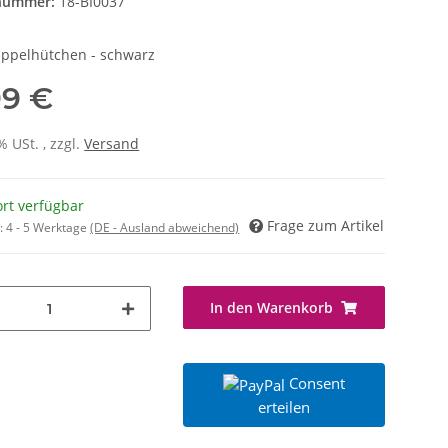
lnummer:
18-BI0037
ppelhütchen - schwarz
99 €
% USt. , zzgl.
Versand
ort verfügbar
Frage zum Artikel
t:
4 - 5 Werktage
(DE - Ausland abweichend)
In den Warenkorb
Consent
erteilen