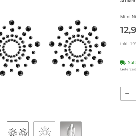
Artike
Mimi Ni
12,
inkl. 19
Sof
Lieferzei