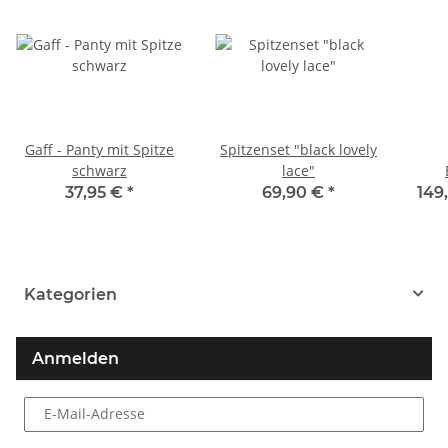
Gaff - Panty mit Spitze
Spitzenset "black lovely
schwarz
lace"
Sil
37,95 €
*
69,90 €
*
149
Kategorien
Anmelden
E-Mail-Adresse