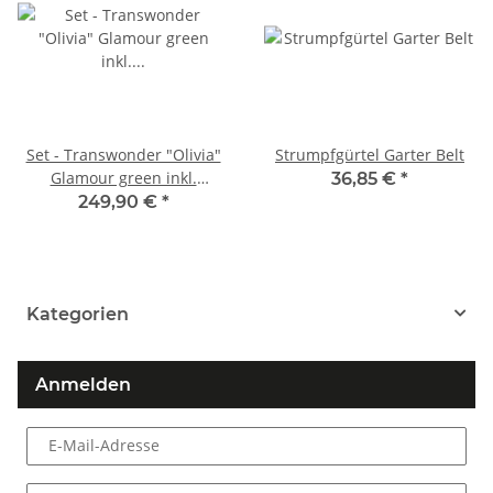
Set - Transwonder "Olivia"
Strumpfgürtel Garter Belt
Glamour green inkl.
36,85 €
*
Prothesen
249,90 €
*
Kategorien
Anmelden
E-Mail-Adresse