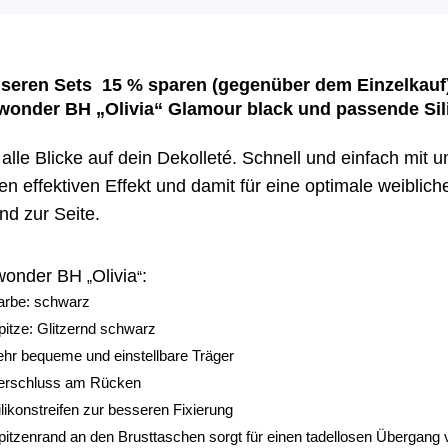
nseren Sets
15 % sparen (gegenüber dem Einzelkauf)
wonder BH „Olivia“ Glamour black
und passende Sil
alle Blicke auf dein Dekolleté.
Schnell und einfach mit u
nen effektiven Effekt und damit für eine optimale weibli
nd zur Seite.
wonder BH
Olivia
:
„
“
arbe: schwarz
pitze: Glitzernd schwarz
ehr bequeme und einstellbare Träger
erschluss am Rücken
ilikonstreifen zur besseren Fixierung
pitzenrand an den Brusttaschen sorgt für einen tadellosen Übergang v