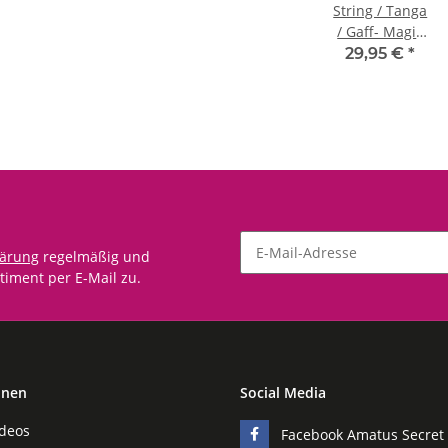
String / Tanga
/ Gaff- Magic
schwarz uni
29,95 €
*
lärung
regelmäßig und
timent per E-Mail zu.
onen
Social Media
ideos
Facebook Amatus Secret