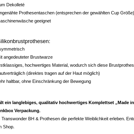
um Dekolleté
ingenähte Prothesentaschen (entsprechen der gewählten Cup Größe
aschinenwäsche geeignet
Silikonbrustprothesen:
symmetrisch
it angedeuteter Brustwarze
rstklassiges, hochwertiges Material, wodurch sich diese Brustprothes
autverträglich (direktes tragen auf der Haut möglich)
ehr haltbar, ohne Einschränkung der Bewegung
lt ein langlebiges, qualitativ hochwertiges Komplettset „Made i
nkbox Verpackung.
 Transwonder BH & Prothesen die perfekte Weiblichkeit erleben. En
m Shop.