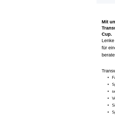
Mit u
Trans
Cup.
Lenke 
für ei
berate
Trans
F
S
s
V
S
S