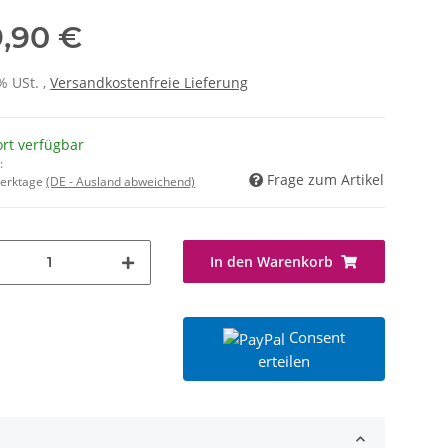
,90 €
% USt. ,
Versandkostenfreie Lieferung
ort verfügbar
:
Frage zum Artikel
Werktage
(DE - Ausland abweichend)
In den Warenkorb
Consent
erteilen