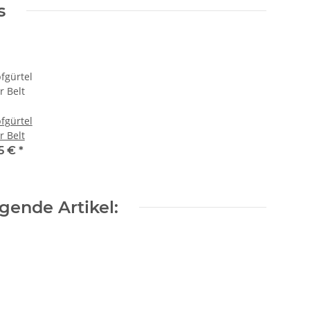
s
fgürtel
r Belt
85 €
*
gende Artikel: