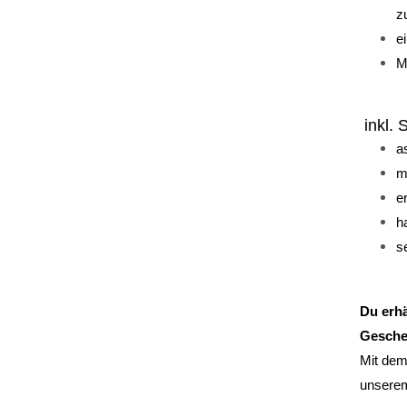
z
e
M
inkl. 
a
m
e
h
s
Du erhä
Gesche
Mit dem
unsere