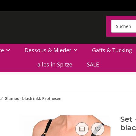
te
Dessous & Mieder
Gaffs & Tucking
alles in Spitze
SALE
a" Glamour black inkl. Prothesen
Set 
blac