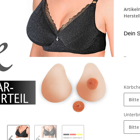
Artike
Herstel
Dein S
--
Körbch
Bitte
Unterb
Bitte