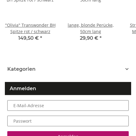
"Olivia" Transwonder BH
lange, blonde Perücke,
Str
Spitze rot / schwarz
50cm lang
149,50 €
*
29,90 €
*
Kategorien
Anmelden
E-Mail-Adresse
Passwort