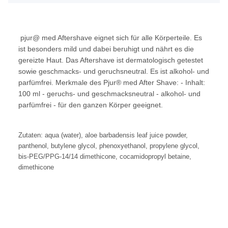
pjur@ med Aftershave eignet sich für alle Körperteile. Es
ist besonders mild und dabei beruhigt und nährt es die
gereizte Haut. Das Aftershave ist dermatologisch getestet
sowie geschmacks- und geruchsneutral. Es ist alkohol- und
parfümfrei. Merkmale des Pjur® med After Shave: - Inhalt:
100 ml - geruchs- und geschmacksneutral - alkohol- und
parfümfrei - für den ganzen Körper geeignet.
Zutaten: aqua (water), aloe barbadensis leaf juice powder,
panthenol, butylene glycol, phenoxyethanol, propylene glycol,
bis-PEG/PPG-14/14 dimethicone, cocamidopropyl betaine,
dimethicone